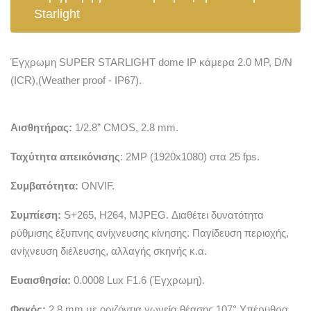
Starlight
Έγχρωμη SUPER STARLIGHT dome IP κάμερα 2.0 MP, D/N
(ICR),(Weather proof - IP67).
Αισθητήρας:
1/2.8” CMOS, 2.8 mm.
Ταχύτητα απεικόνισης
: 2MP (1920x1080) στα 25 fps.
Συμβατότητα:
ONVIF.
Συμπίεση:
S+265, H264, MJPEG. Διαθέτει δυνατότητα
ρύθμισης έξυπνης ανίχνευσης κίνησης. Παγίδευση περιοχής,
ανίχνευση διέλευσης, αλλαγής σκηνής κ.α.
Ευαισθησία:
0.0008 Lux F1.6 (Έγχρωμη).
Φακός:
2.8 mm με οριζόντια γωνεία θέασης 107° Υπέρυθρα