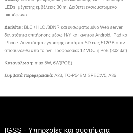
LEDs, μέγιστης εμβέλειας 30 m. Διαθέτει ενσωματωμένο
μικρόφωνο
Διαθέτει:
BLC / HLC /3DNR και ενσωματωμένο Web server,
δ
υνατότητα επιτήρησης μέσω H/Y και κινητού Android, iPad και
iPhone. Δυνατότητα εγγραφής σε κάρτα SD έως 512GB όταν
αποσυνδεθεί από το nvr. Τροφοδοσία: 12 VDC ή PoE (802.3af)
Κατανάλωση:
max 5W, 6W(POE)
Συμβατά περιφερειακά:
Α29, TC-P54BM SPEC:V5, A36
IGSS - Υπηρεσίες και συστήματα